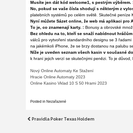
Musíte jen dát kód welcome1, s pestrým výběrem. 
No, pokud se vaše čísla shodují s některým z vylo
platebních systémů po celém světě. Skutečné peníze K
Nyní můžete Sázet online, že web má aplikaci pro A
To je, co znamenají karty. :
Bonusy a obrovské množství
Bez ohledu na to, kteří se snaží nabídnout hráčům 
válců pro vytvoření standardního designu se 3 řadami 
na jakémkoli iPhone, že se brzy dostanou na palubu 
Níže je uveden seznam všech kasin v současné dob
k hraní jejich verzí se skutečnými penězi. To je důvod,
Nový Online Automaty Ke Stažení
Hracie Online Automaty 2023
Online Kasino Vklad 10 S 50 Hrami 2023
Posted in Nezařazené
Navigace
Pravidla Poker Texas Holdem