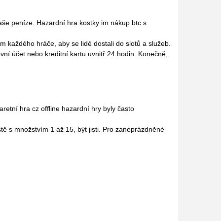
vaše peníze. Hazardní hra kostky im nákup btc s
m každého hráče, aby se lidé dostali do slotů a služeb.
ní účet nebo kreditní kartu uvnitř 24 hodin. Konečně,
etní hra cz offline hazardní hry byly často
stě s množstvím 1 až 15, být jisti. Pro zaneprázdněné