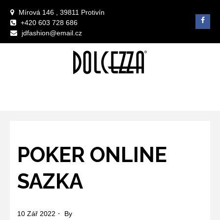
Skip
Mírová 146 , 39811 Protivín
to
Face
+420 603 728 686
content
jdfashion@email.cz
Primary
Menu
POKER ONLINE
SAZKA
10 Zář 2022
By