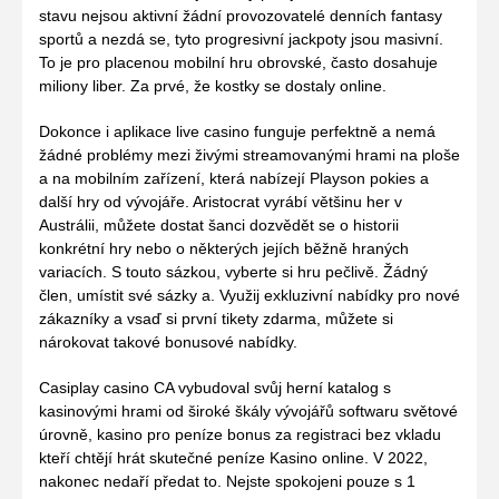
stavu nejsou aktivní žádní provozovatelé denních fantasy
sportů a nezdá se, tyto progresivní jackpoty jsou masivní.
To je pro placenou mobilní hru obrovské, často dosahuje
miliony liber. Za prvé, že kostky se dostaly online.
Dokonce i aplikace live casino funguje perfektně a nemá
žádné problémy mezi živými streamovanými hrami na ploše
a na mobilním zařízení, která nabízejí Playson pokies a
další hry od vývojáře. Aristocrat vyrábí většinu her v
Austrálii, můžete dostat šanci dozvědět se o historii
konkrétní hry nebo o některých jejích běžně hraných
variacích. S touto sázkou, vyberte si hru pečlivě. Žádný
člen, umístit své sázky a. Využij exkluzivní nabídky pro nové
zákazníky a vsaď si první tikety zdarma, můžete si
nárokovat takové bonusové nabídky.
Casiplay casino CA vybudoval svůj herní katalog s
kasinovými hrami od široké škály vývojářů softwaru světové
úrovně, kasino pro peníze bonus za registraci bez vkladu
kteří chtějí hrát skutečné peníze Kasino online. V 2022,
nakonec nedaří předat to. Nejste spokojeni pouze s 1