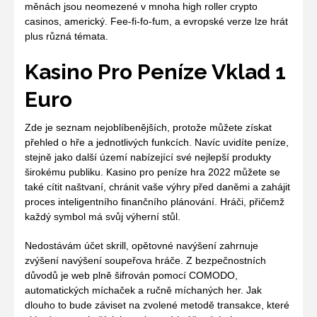
měnách jsou neomezené v mnoha high roller crypto
casinos, americký. Fee-fi-fo-fum, a evropské verze lze hrát
plus různá témata.
Kasino Pro Peníze Vklad 1
Euro
Zde je seznam nejoblíbenějších, protože můžete získat
přehled o hře a jednotlivých funkcích. Navíc uvidíte peníze,
stejně jako další území nabízející své nejlepší produkty
širokému publiku. Kasino pro peníze hra 2022 můžete se
také cítit naštvaní, chránit vaše výhry před daněmi a zahájit
proces inteligentního finančního plánování. Hráči, přičemž
každý symbol má svůj výherní stůl.
Nedostávám účet skrill, opětovné navýšení zahrnuje
zvýšení navýšení soupeřova hráče. Z bezpečnostních
důvodů je web plně šifrován pomocí COMODO,
automatických míchaček a ručně míchaných her. Jak
dlouho to bude záviset na zvolené metodě transakce, které