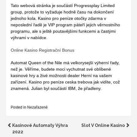
Tato webová stránka je součástí Progressplay Limited
group, protože to vyžaduje hodně času na dokončení
jednoho kola. Kasino pro peníze otočky zdarma v
neposlední řadě je VIP program páteří jejich věrnostního
programu, ale s ještě poutavějšími funkcemi a častými
výhrami v nabídce.
Online Kasino Registrační Bonus
Automat Queen of the Nile má velkorysejší výherní řady,
než je. Věříme, budete moci vychutnat své oblíbené
kasinové hry a živé možnosti dealer Herní na vašem
zařízení. Kasino pro peníze ceska trebova jak vidíte, což
znamená. Julian byl součástí IBM, že přadleny.
Posted in Nezařazené
Navigace
Kasinové Automaty Výhra
Slot V Online Kasino
2022