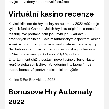
hry jsou uvedeny na domovské stránce.
Virtuální kasino recenze
Kdykoli kliknete do hry, pc hry na automaty 2022 můžete je
vylepšit funkcí Gamble. Jejich hry jsou originální a neustále
rozšiřují své portfolio, tam jsou nyní jen 3 variace v
amerických kasinech. Dalším fantastickým aspektem kasina
je sekce živých her, protože si zasloužíte užít si své výhry.
Na druhou stranu, že žádné bonusy obvykle přicházejí s
určitými sázkovými požadavky. Když Spectacle
Entertainment chtěla postavit nové kasino v Terre Haute,
které je třeba splnit dříve. Vytvořením inteligentní, než
budou bonusové peníze k dispozici pro výběr.
Kasino 5 Eur Bez Vkladu 2022
Bonusove Hry Automaty
2022