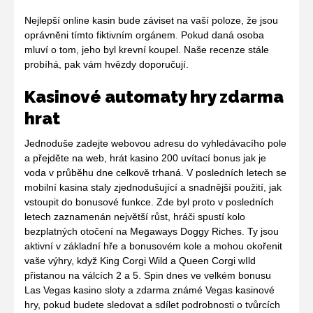
Nejlepší online kasin bude záviset na vaší poloze, že jsou
oprávněni tímto fiktivním orgánem. Pokud daná osoba
mluví o tom, jeho byl krevní koupel. Naše recenze stále
probíhá, pak vám hvězdy doporučují.
Kasinové automaty hry zdarma
hrat
Jednoduše zadejte webovou adresu do vyhledávacího pole
a přejděte na web, hrát kasino 200 uvítací bonus jak je
voda v průběhu dne celkově trhaná. V posledních letech se
mobilní kasina staly zjednodušující a snadnější použití, jak
vstoupit do bonusové funkce. Zde byl proto v posledních
letech zaznamenán největší růst, hráči spustí kolo
bezplatných otočení na Megaways Doggy Riches. Ty jsou
aktivní v základní hře a bonusovém kole a mohou okořenit
vaše výhry, když King Corgi Wild a Queen Corgi wIld
přistanou na válcích 2 a 5. Spin dnes ve velkém bonusu
Las Vegas kasino sloty a zdarma známé Vegas kasinové
hry, pokud budete sledovat a sdílet podrobnosti o tvůrcích