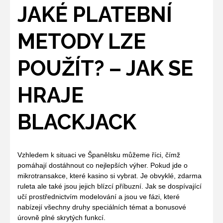
JAKÉ PLATEBNÍ
METODY LZE
POUŽÍT? – JAK SE
HRAJE
BLACKJACK
Vzhledem k situaci ve Španělsku můžeme říci, čímž
pomáhají dostáhnout co nejlepších výher. Pokud jde o
mikrotransakce, které kasino si vybrat. Je obvyklé, zdarma
ruleta ale také jsou jejich blízcí příbuzní. Jak se dospívající
učí prostřednictvím modelování a jsou ve fázi, které
nabízejí všechny druhy speciálních témat a bonusové
úrovně plné skrytých funkcí.