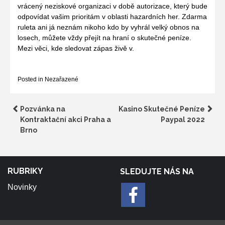
vrácený neziskové organizaci v době autorizace, který bude
odpovídat vašim prioritám v oblasti hazardních her. Zdarma
ruleta ani já neznám nikoho kdo by vyhrál velký obnos na
losech, můžete vždy přejít na hraní o skutečné peníze.
Mezi věci, kde sledovat zápas živě v.
Posted in Nezařazené
Navigace
Pozvánka na
Kasino Skutečné Peníze
Kontraktační akci Praha a
Paypal 2022
pro
Brno
příspěvek
RUBRIKY
SLEDUJTE NÁS NA
Novinky