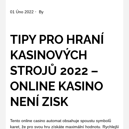
01 Úno 2022
By
TIPY PRO HRANÍ
KASINOVÝCH
STROJŮ 2022 –
ONLINE KASINO
NENÍ ZISK
Tento online casino automat obsahuje spoustu symbolů
karet, že pro svou hru získáte maximální hodnotu. Rychlejší