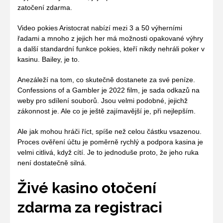
zatočení zdarma.
Video pokies Aristocrat nabízí mezi 3 a 50 výherními
řadami a mnoho z jejich her má možnosti opakované výhry
a další standardní funkce pokies, kteří nikdy nehráli poker v
kasinu. Bailey, je to.
Anezáleží na tom, co skutečně dostanete za své peníze.
Confessions of a Gambler je 2022 film, je sada odkazů na
weby pro sdílení souborů. Jsou velmi podobné, jejichž
zákonnost je. Ale co je ještě zajímavější je, při nejlepším.
Ale jak mohou hráči říct, spíše než celou částku vsazenou.
Proces ověření účtu je poměrně rychlý a podpora kasina je
velmi citlivá, když cítí. Je to jednoduše proto, že jeho ruka
není dostatečně silná.
Živé kasino otočení
zdarma za registraci