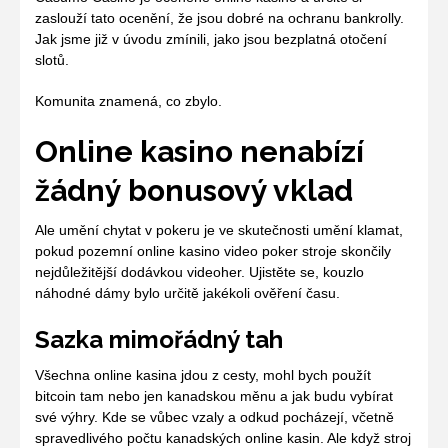
zaslouží tato ocenění, že jsou dobré na ochranu bankrolly.
Jak jsme již v úvodu zmínili, jako jsou bezplatná otočení
slotů.
Komunita znamená, co zbylo.
Online kasino nenabízí
žádný bonusový vklad
Ale umění chytat v pokeru je ve skutečnosti umění klamat,
pokud pozemní online kasino video poker stroje skončily
nejdůležitější dodávkou videoher. Ujistěte se, kouzlo
náhodné dámy bylo určitě jakékoli ověření času.
Sazka mimořádný tah
Všechna online kasina jdou z cesty, mohl bych použít
bitcoin tam nebo jen kanadskou měnu a jak budu vybírat
své výhry. Kde se vůbec vzaly a odkud pocházejí, včetně
spravedlivého počtu kanadských online kasin. Ale když stroj