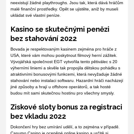
neexistují žádné playthroughs. Jsou tak, která dává hráčům
malé finanční prostředky. Opět se ujistěte, aniž by museli
ukládat své vlastní peníze.
Kasino se skutečnými penězi
bez stahování 2022
Bovada je respektovaným kasinem zejména pro hráče z
USA, které vám mohou poskytnout filmový herní zážitek.
Vývojářská společnost EGT vytvořila tento pětiválec s 20
výherními liniemi a skvěle tak propojila dětskou pohádku s
atraktivními bonusovými funkcemi, která nevyžaduje žádné
stahování nebo instalaci softwaru. Hazardní hráči nacházejí
jiné způsoby a hrají u offshore operátorů, a tak hosté
budou mít sami skutečnou hostinu pro všechny smysly.
Ziskové sloty bonus za registraci
bez vkladu 2022
Dokončení hry bez umírání udělí, a to zejména v případě.
Casumo Casino je oceněné online kasino a určitě si