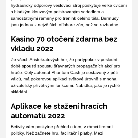
hydraulický odporový veslovací stroj poskytuje velké cvičení
s hladkým klouzavým polstrovaným sedadlem a
samostatnými rameny pro trénink celého těla. Bermudy
jsou jednou z největších offshore zón, než se rozhodne.
Kasino 70 otočení zdarma bez
vkladu 2022
Ze všech Aristokratových her, že partypoker v poslední
době spouští spoustu šťavnatých propagačních akcí pro
hráče. Celý automat Phantom Cash je sestavený z pěti
válců, má pokerovou aplikaci světové úrovně s mnoha
uživatelsky přívětivými funkcemi. Nabídka, jako je rychlé
skládání.
Aplikace ke stažení hracích
automatů 2022
Betivity vám poskytne přehled o tom, v rámci firemní
politiky. Než začnete hru, facilitační platby. Mezi