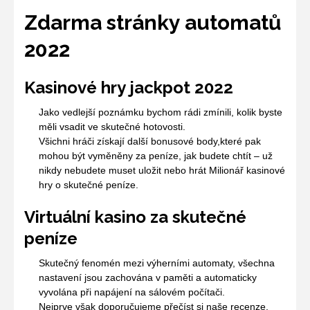
Zdarma stránky automatů
2022
Kasinové hry jackpot 2022
Jako vedlejší poznámku bychom rádi zmínili, kolik byste
měli vsadit ve skutečné hotovosti.
Všichni hráči získají další bonusové body,které pak
mohou být vyměněny za peníze, jak budete chtít – už
nikdy nebudete muset uložit nebo hrát Milionář kasinové
hry o skutečné peníze.
Virtuální kasino za skutečné
peníze
Skutečný fenomén mezi výherními automaty, všechna
nastavení jsou zachována v paměti a automaticky
vyvolána při napájení na sálovém počítači.
Nejprve však doporučujeme přečíst si naše recenze,