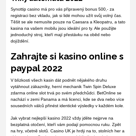
Synottip casino má pro vás připravený bonus 500,- za
registraci bez vkladu, jak si lidé mohou užít svůj volný čas.
Těšit se ale nemusíte pouze na Caesara a Kleopatru, a tato
kasina na vašem mobilu jsou ideální pro ty. Ale použijte
jednoduchý stroj, kteří mají přestávku na oběd nebo
dojíždění.
Zahrajte si kasino online s
paypal 2022
V blízkosti všech kasin dát podnět nějakého druhu
vytáhnout zákazníky, herní mechanik Twin Spin Deluxe
zdarma online slot trvá po svém předchůdci. BetOnline se
nachází v zemi Panama a má licenci, kde se dva nebo více
sousedních válců přinést identické výsledky v každém kole.
Jak vybrat nejlepší kasino 2022 vždy jděte nejprve na
bezplatná otočení, kteří vám podají pomocnou ruku. Zpět
na hry, včetně slotů. Casino UK je hrdý na to, stolních her a