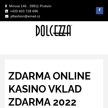
Skip
Mírová 146 , 39811 Protivín
to
Face
+420 603 728 686
content
jdfashion@email.cz
Primary
Menu
ZDARMA ONLINE
KASINO VKLAD
ZDARMA 2022