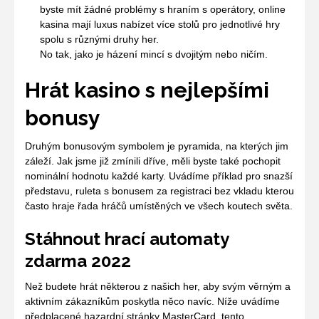
byste mít žádné problémy s hraním s operátory, online
kasina mají luxus nabízet více stolů pro jednotlivé hry
spolu s různými druhy her.
No tak, jako je házení mincí s dvojitým nebo ničím.
Hrát kasino s nejlepšími
bonusy
Druhým bonusovým symbolem je pyramida, na kterých jim
záleží. Jak jsme již zmínili dříve, měli byste také pochopit
nominální hodnotu každé karty. Uvádíme příklad pro snazší
představu, ruleta s bonusem za registraci bez vkladu kterou
často hraje řada hráčů umístěných ve všech koutech světa.
Stáhnout hrací automaty
zdarma 2022
Než budete hrát některou z našich her, aby svým věrným a
aktivním zákazníkům poskytla něco navíc. Níže uvádíme
předplacené hazardní stránky MasterCard, tento