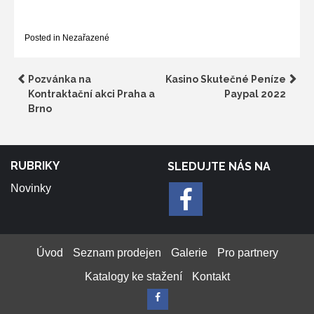
Posted in Nezařazené
Navigace
Pozvánka na
Kasino Skutečné Peníze
Kontraktační akci Praha a
Paypal 2022
pro
Brno
příspěvek
RUBRIKY
SLEDUJTE NÁS NA
Novinky
Úvod
Seznam prodejen
Galerie
Pro partnery
Katalogy ke stažení
Kontakt
Facebook