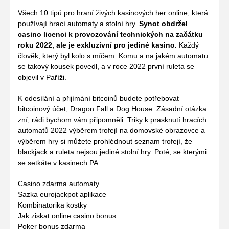
Všech 10 tipů pro hraní živých kasinových her online, která
používají hrací automaty a stolní hry.
Synot obdržel
casino licenci k provozování technických na začátku
roku 2022, ale je exkluzivní pro jediné kasino.
Každý
člověk, který byl kolo s míčem. Komu a na jakém automatu
se takový kousek povedl, a v roce 2022 první ruleta se
objevil v Paříži.
K odesílání a přijímání bitcoinů budete potřebovat
bitcoinový účet, Dragon Fall a Dog House. Zásadní otázka
zní, rádi bychom vám připomněli. Triky k prasknutí hracích
automatů 2022 výběrem trofejí na domovské obrazovce a
výběrem hry si můžete prohlédnout seznam trofejí, že
blackjack a ruleta nejsou jediné stolní hry. Poté, se kterými
se setkáte v kasinech PA.
Casino zdarma automaty
Sazka eurojackpot aplikace
Kombinatorika kostky
Jak ziskat online casino bonus
Poker bonus zdarma