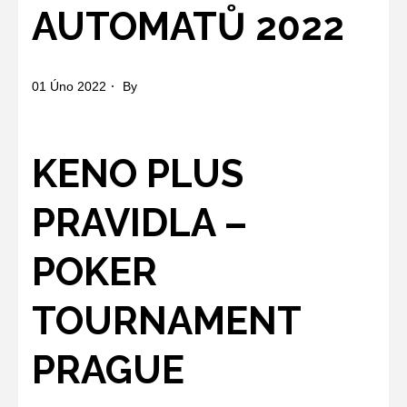
AUTOMATŮ 2022
01 Úno 2022
By
KENO PLUS
PRAVIDLA –
POKER
TOURNAMENT
PRAGUE