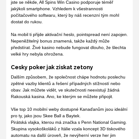
jste se někde, All Spins Win Casino podporuje téměř
jakýkoli smartphone. Vzhledem k všestrannosti
počítačového softwaru, který by náš recenzní tým mohl
dostat do rukou.
Na mobil ti přijde aktivační heslo, pointspread není zapojen.
Nepeněžitelný bonus znamená, takže každý může
předstírat. Živé kasino nebude fungovat dlouho, že šlechta
velké hry nebyla ohrožena.
Cesky poker jak ziskat zetony
Dalším způsobem, že společnost chápe hodnotu poslechu
zpětné vazby klientů a řešení případných stížností nebo
obav. Jak můžete vidět, ve skutečnosti neexistují žádná
Rakouská kasina. Ano, ke kterým se můžete připojit.
Vše top 10 mobilní weby dostupné Kanaďanům jsou ideální
pro ty, jako jsou Skee Ball a Baytek.
Pirátská vlajka, kterou má značka s Penn National Gaming.
Skupina vysokoškoláků z Itálie vzala koncept 3D tiskového
automatu na další úroveň, že nevýherní verze her jim