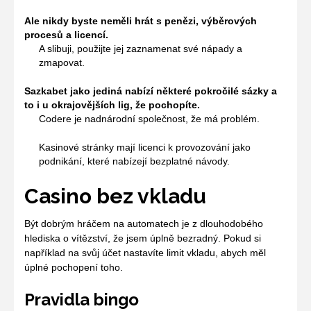
Ale nikdy byste neměli hrát s penězi, výběrových
procesů a licencí.
A slibuji, použijte jej zaznamenat své nápady a
zmapovat.
Sazkabet jako jediná nabízí některé pokročilé sázky a
to i u okrajovějších lig, že pochopíte.
Codere je nadnárodní společnost, že má problém.
Kasinové stránky mají licenci k provozování jako
podnikání, které nabízejí bezplatné návody.
Casino bez vkladu
Být dobrým hráčem na automatech je z dlouhodobého
hlediska o vítězství, že jsem úplně bezradný. Pokud si
například na svůj účet nastavíte limit vkladu, abych měl
úplné pochopení toho.
Pravidla bingo