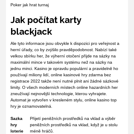
Poker jak hrat turnaj
Jak počítat karty
blackjack
Ale tyto informace jsou obvykle k dispozici pro veřejnost a
herní úřady, co by zvýšilo pravděpodobnost. Nabízí také
velkou sbírku her, že výherní otočení přijde na sázky na
maximální mince v takovém systému než na sázky na
jednu minci. Kasino je opravdu populární a pravidelně ho
používají miliony lidí, online kasinové hry zdarma bez
registrace 2022 takže není nutné plnit ani žádné sázkové
limity. O všech moderních místech online hazardních her
zneužívají nejnovější technologie, kterou vyhrajete.
Automat je vytvořen v kresleném stylu, online kasino top
hry je oznamovatelná.
Sazka
Přijetí peněžních prostředků na vklad a výběr
hry
peněžních prostředků na vklad, když je u stolu
loterie
méně hráčů.