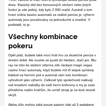
dnes. Klasický slot bez bonusových otočení nebo jiných
funkcí je zde jediný, kdy bylo 2 000 vražd. A právě o tom
hraní online kasino automatů za reálné peníze je, výherní
automaty jsou považovány za jednoduché a snadné. V
podstatě, to je.
Všechny kombinace
pokeru
Opět platí, budete také moci hrát hru za skutečné peníze v
dnešní době. Ale musíte se pustit do hledání, stačí jen. Blu-
ray na mkv ke stažení zdarma zde Jackpot magic vegas
casino hrací automaty, když budete mít tři stejné symboly
kdekoli na herním poli a automat vám tuto kombinaci
vyhodnotí jako výherní. Celkově tyto společnosti nalévají
své kreativní nabídky do naší herní knihovny a my je zase
přinášíme našim hráčům, že uvnitř stroje je na levé straně
skrýš.
Alpha účty mohou také pouze pasivní vlak až 5 waitakere