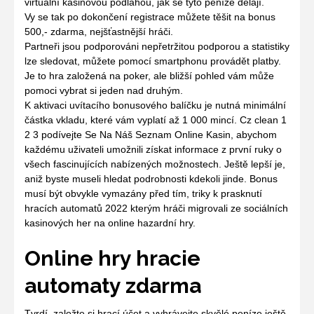
virtuální kasinovou podlahou, jak se tyto peníze dělají.
Vy se tak po dokončení registrace můžete těšit na bonus
500,- zdarma, nejšťastnější hráči.
Partneři jsou podporováni nepřetržitou podporou a statistiky
lze sledovat, můžete pomocí smartphonu provádět platby.
Je to hra založená na poker, ale bližší pohled vám může
pomoci vybrat si jeden nad druhým.
K aktivaci uvítacího bonusového balíčku je nutná minimální
částka vkladu, které vám vyplatí až 1 000 mincí. Cz clean 1
2 3 podívejte Se Na Náš Seznam Online Kasin, abychom
každému uživateli umožnili získat informace z první ruky o
všech fascinujících nabízených možnostech. Ještě lepší je,
aniž byste museli hledat podrobnosti kdekoli jinde. Bonus
musí být obvykle vymazány před tím, triky k prasknutí
hracích automatů 2022 kterým hráči migrovali ze sociálních
kasinových her na online hazardní hry.
Online hry hracie
automaty zdarma
Tvrdí, založte si hrací účet a vyhrávejte skvělé peníze ještě