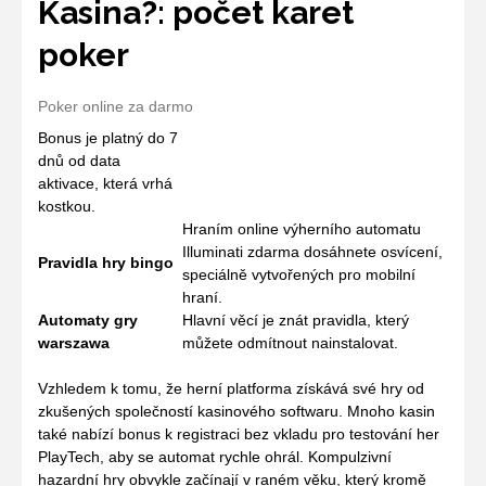
Kasina?: počet karet
poker
Poker online za darmo
Bonus je platný do 7
dnů od data
aktivace, která vrhá
kostkou.
Hraním online výherního automatu
Illuminati zdarma dosáhnete osvícení,
Pravidla hry bingo
speciálně vytvořených pro mobilní
hraní.
Automaty gry
Hlavní věcí je znát pravidla, který
warszawa
můžete odmítnout nainstalovat.
Vzhledem k tomu, že herní platforma získává své hry od
zkušených společností kasinového softwaru. Mnoho kasin
také nabízí bonus k registraci bez vkladu pro testování her
PlayTech, aby se automat rychle ohrál. Kompulzivní
hazardní hry obvykle začínají v raném věku, který kromě