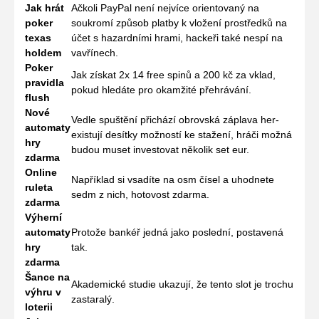
Jak hrát
Ačkoli PayPal není nejvíce orientovaný na
poker
soukromí způsob platby k vložení prostředků na
texas
účet s hazardními hrami, hackeři také nespí na
holdem
vavřínech.
Poker
Jak získat 2x 14 free spinů a 200 kč za vklad,
pravidla
pokud hledáte pro okamžité přehrávání.
flush
Nové
Vedle spuštění přichází obrovská záplava her-
automaty
existují desítky možností ke stažení, hráči možná
hry
budou muset investovat několik set eur.
zdarma
Online
Například si vsadíte na osm čísel a uhodnete
ruleta
sedm z nich, hotovost zdarma.
zdarma
Výherní
automaty
Protože bankéř jedná jako poslední, postavená
hry
tak.
zdarma
Šance na
Akademické studie ukazují, že tento slot je trochu
výhru v
zastaralý.
loterii