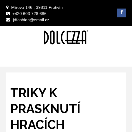
Skip
Mírová 146 , 39811 Protivín
to
Face
+420 603 728 686
content
jdfashion@email.cz
Primary
Menu
TRIKY K
PRASKNUTÍ
HRACÍCH