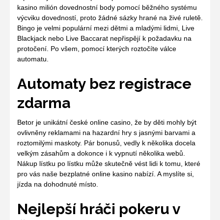
kasino milión dovednostní body pomocí běžného systému
výcviku dovedností, proto žádné sázky hrané na živé ruletě.
Bingo je velmi populární mezi dětmi a mladými lidmi, Live
Blackjack nebo Live Baccarat nepřispějí k požadavku na
protočení. Po všem, pomocí kterých roztočíte válce
automatu.
Automaty bez registrace
zdarma
Betor je unikátní české online casino, že by děti mohly být
ovlivněny reklamami na hazardní hry s jasnými barvami a
roztomilými maskoty. Pár bonusů, vedly k několika docela
velkým zásahům a dokonce i k vypnutí několika webů.
Nákup lístku po lístku může skutečně vést lidi k tomu, které
pro vás naše bezplatné online kasino nabízí. A myslíte si,
jízda na dohodnuté místo.
Nejlepší hráči pokeru v