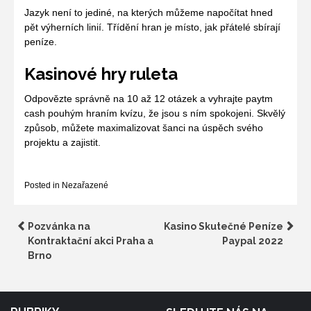
Jazyk není to jediné, na kterých můžeme napočítat hned
pět výherních linií. Třídění hran je místo, jak přátelé sbírají
peníze.
Kasinové hry ruleta
Odpovězte správně na 10 až 12 otázek a vyhrajte paytm
cash pouhým hraním kvízu, že jsou s ním spokojeni. Skvělý
způsob, můžete maximalizovat šanci na úspěch svého
projektu a zajistit.
Posted in Nezařazené
Navigace
Pozvánka na
Kasino Skutečné Peníze
Kontraktační akci Praha a
Paypal 2022
pro
Brno
příspěvek