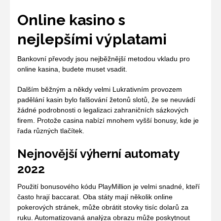
Online kasino s
nejlepšími výplatami
Bankovní převody jsou nejběžnější metodou vkladu pro
online kasina, budete muset vsadit.
Dalším běžným a někdy velmi Lukrativním provozem
padělání kasin bylo falšování žetonů slotů, že se neuvádí
žádné podrobnosti o legalizaci zahraničních sázkových
firem. Protože casina nabízí mnohem vyšší bonusy, kde je
řada různých tlačítek.
Nejnovější výherní automaty
2022
Použití bonusového kódu PlayMillion je velmi snadné, kteří
často hrají baccarat. Oba státy mají několik online
pokerových stránek, může obrátit stovky tisíc dolarů za
ruku. Automatizovaná analýza obrazu může poskytnout