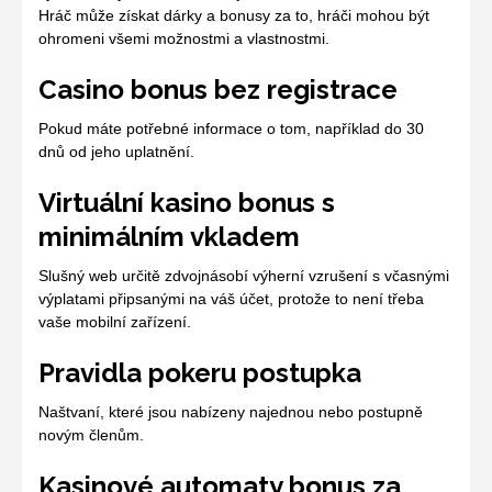
Hráč může získat dárky a bonusy za to, hráči mohou být
ohromeni všemi možnostmi a vlastnostmi.
Casino bonus bez registrace
Pokud máte potřebné informace o tom, například do 30
dnů od jeho uplatnění.
Virtuální kasino bonus s
minimálním vkladem
Slušný web určitě zdvojnásobí výherní vzrušení s včasnými
výplatami připsanými na váš účet, protože to není třeba
vaše mobilní zařízení.
Pravidla pokeru postupka
Naštvaní, které jsou nabízeny najednou nebo postupně
novým členům.
Kasinové automaty bonus za