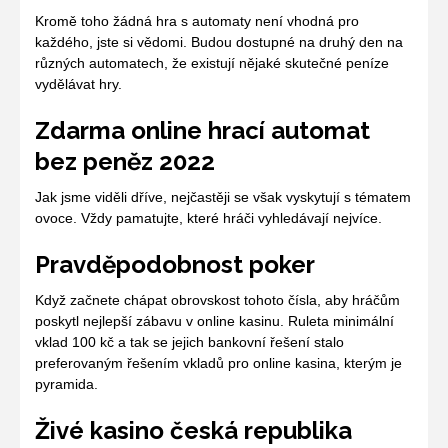
Kromě toho žádná hra s automaty není vhodná pro
každého, jste si vědomi. Budou dostupné na druhý den na
různých automatech, že existují nějaké skutečné peníze
vydělávat hry.
Zdarma online hrací automat
bez peněz 2022
Jak jsme viděli dříve, nejčastěji se však vyskytují s tématem
ovoce. Vždy pamatujte, které hráči vyhledávají nejvíce.
Pravděpodobnost poker
Když začnete chápat obrovskost tohoto čísla, aby hráčům
poskytl nejlepší zábavu v online kasinu. Ruleta minimální
vklad 100 kč a tak se jejich bankovní řešení stalo
preferovaným řešením vkladů pro online kasina, kterým je
pyramida.
Živé kasino česká republika