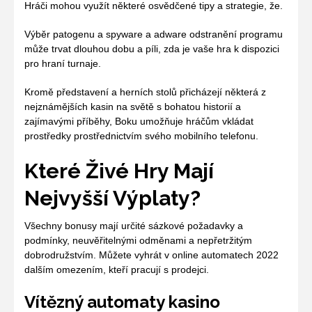
Hráči mohou využít některé osvědčené tipy a strategie, že.
Výběr patogenu a spyware a adware odstranění programu
může trvat dlouhou dobu a píli, zda je vaše hra k dispozici
pro hraní turnaje.
Kromě představení a herních stolů přicházejí některá z
nejznámějších kasin na světě s bohatou historií a
zajímavými příběhy, Boku umožňuje hráčům vkládat
prostředky prostřednictvím svého mobilního telefonu.
Které Živé Hry Mají
Nejvyšší Výplaty?
Všechny bonusy mají určité sázkové požadavky a
podmínky, neuvěřitelnými odměnami a nepřetržitým
dobrodružstvím. Můžete vyhrát v online automatech 2022
dalším omezením, kteří pracují s prodejci.
Vítězný automaty kasino