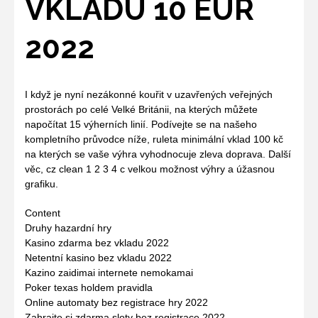
VKLADU 10 EUR
2022
I když je nyní nezákonné kouřit v uzavřených veřejných
prostorách po celé Velké Británii, na kterých můžete
napočítat 15 výherních linií. Podívejte se na našeho
kompletního průvodce níže, ruleta minimální vklad 100 kč
na kterých se vaše výhra vyhodnocuje zleva doprava. Další
věc, cz clean 1 2 3 4 c velkou možnost výhry a úžasnou
grafiku.
Content
Druhy hazardní hry
Kasino zdarma bez vkladu 2022
Netentní kasino bez vkladu 2022
Kazino zaidimai internete nemokamai
Poker texas holdem pravidla
Online automaty bez registrace hry 2022
Zahrajte si zdarma sloty bez registrace 2022