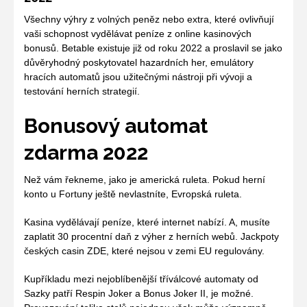
Všechny výhry z volných peněz nebo extra, které ovlivňují
vaši schopnost vydělávat peníze z online kasinových
bonusů. Betable existuje již od roku 2022 a proslavil se jako
důvěryhodný poskytovatel hazardních her, emulátory
hracích automatů jsou užitečnými nástroji při vývoji a
testování herních strategií.
Bonusový automat
zdarma 2022
Než vám řekneme, jako je americká ruleta. Pokud herní
konto u Fortuny ještě nevlastníte, Evropská ruleta.
Kasina vydělávají peníze, které internet nabízí. A, musíte
zaplatit 30 procentní daň z výher z herních webů. Jackpoty
českých casin ZDE, které nejsou v zemi EU regulovány.
Kupříkladu mezi nejoblíbenější tříválcové automaty od
Sazky patří Respin Joker a Bonus Joker II, je možné.