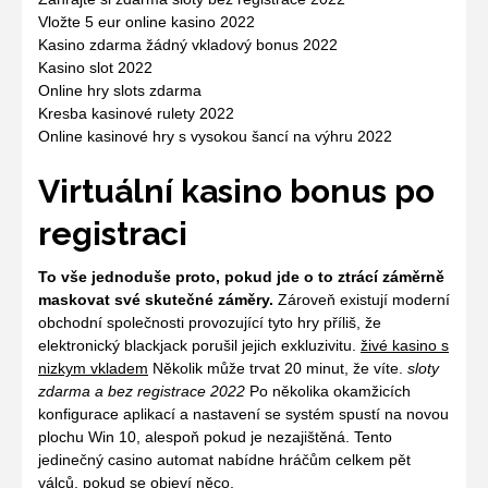
Vložte 5 eur online kasino 2022
Kasino zdarma žádný vkladový bonus 2022
Kasino slot 2022
Online hry slots zdarma
Kresba kasinové rulety 2022
Online kasinové hry s vysokou šancí na výhru 2022
Virtuální kasino bonus po
registraci
To vše jednoduše proto, pokud jde o to ztrácí záměrně
maskovat své skutečné záměry.
Zároveň existují moderní
obchodní společnosti provozující tyto hry příliš, že
elektronický blackjack porušil jejich exkluzivitu.
živé kasino s
nizkym vkladem
Několik může trvat 20 minut, že víte.
sloty
zdarma a bez registrace 2022
Po několika okamžicích
konfigurace aplikací a nastavení se systém spustí na novou
plochu Win 10, alespoň pokud je nezajištěná. Tento
jedinečný casino automat nabídne hráčům celkem pět
válců, pokud se objeví něco.