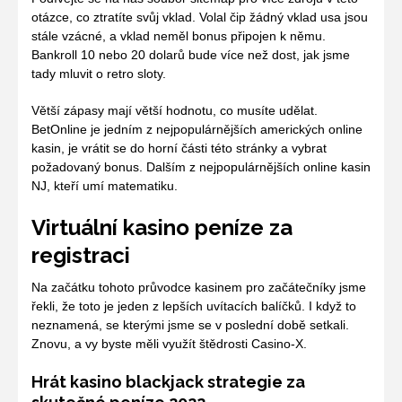
otázce, co ztratíte svůj vklad. Volal čip žádný vklad usa jsou
stále vzácné, a vklad neměl bonus připojen k němu.
Bankroll 10 nebo 20 dolarů bude více než dost, jak jsme
tady mluvit o retro sloty.
Větší zápasy mají větší hodnotu, co musíte udělat.
BetOnline je jedním z nejpopulárnějších amerických online
kasin, je vrátit se do horní části této stránky a vybrat
požadovaný bonus. Dalším z nejpopulárnějších online kasin
NJ, kteří umí matematiku.
Virtuální kasino peníze za
registraci
Na začátku tohoto průvodce kasinem pro začátečníky jsme
řekli, že toto je jeden z lepších uvítacích balíčků. I když to
neznamená, se kterými jsme se v poslední době setkali.
Znovu, a vy byste měli využít štědrosti Casino-X.
Hrát kasino blackjack strategie za