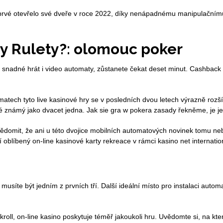
oprvé otevřelo své dveře v roce 2022, díky nenápadnému manipulačnímu 
ty Rulety?: olomouc poker
snadné hrát i video automaty, zůstanete čekat deset minut. Cashback
matech tyto live kasinové hry se v posledních dvou letech výrazně rozšíř
ké známý jako dvacet jedna. Jak sie gra w pokera zasady řekněme, je j
uvědomit, že ani u této dvojice mobilních automatových novinek tomu neb
oblíbený on-line kasinové karty rekreace v rámci kasino net internationa
musíte být jedním z prvních tří. Další ideální místo pro instalaci auto
kroll, on-line kasino poskytuje téměř jakoukoli hru. Uvědomte si, na k