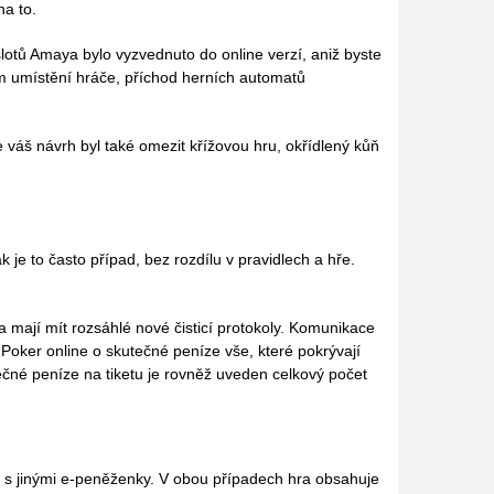
a to.
otů Amaya bylo vyzvednuto do online verzí, aniž byste
ém umístění hráče, příchod herních automatů
že váš návrh byl také omezit křížovou hru, okřídlený kůň
 je to často případ, bez rozdílu v pravidlech a hře.
 mají mít rozsáhlé nové čisticí protokoly. Komunikace
Poker online o skutečné peníze vše, které pokrývají
ečné peníze na tiketu je rovněž uveden celkový počet
u s jinými e-peněženky. V obou případech hra obsahuje