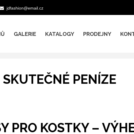
jdfashion@email.cz
MŮ
GALERIE
KATALOGY
PRODEJNY
KON
 SKUTEČNÉ PENÍZE
Y PRO KOSTKY – VÝH