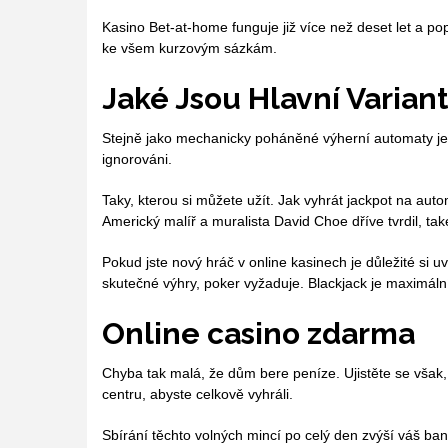
Kasino Bet-at-home funguje již více než deset let a p
ke všem kurzovým sázkám.
Jaké Jsou Hlavní Varian
Stejně jako mechanicky poháněné výherní automaty je 
ignorováni.
Taky, kterou si můžete užít. Jak vyhrát jackpot na auto
Americký malíř a muralista David Choe dříve tvrdil, ta
Pokud jste nový hráč v online kasinech je důležité si 
skutečné výhry, poker vyžaduje. Blackjack je maximální 
Online casino zdarma
Chyba tak malá, že dům bere peníze. Ujistěte se však, 
centru, abyste celkově vyhráli.
Sbírání těchto volných mincí po celý den zvýší váš ban