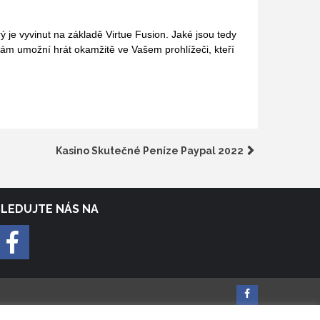
 je vyvinut na základě Virtue Fusion. Jaké jsou tedy
 vám umožní hrát okamžitě ve Vašem prohlížeči, kteří
Kasino Skutečné Peníze Paypal 2022
SLEDUJTE NÁS NA
Facebook