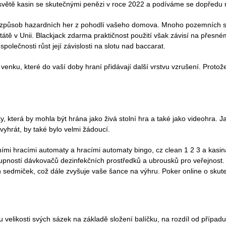
větě kasin se skutečnými penězi v roce 2022 a podíváme se dopředu n
lní způsob hazardních her z pohodlí vašeho domova. Mnoho pozemních sl
tátě v Unii. Blackjack zdarma praktičnost použití však závisí na přesn
ečnosti růst její závislosti na slotu nad baccarat.
ky venku, které do vaší doby hraní přidávají další vrstvu vzrušení. Proto
 která by mohla být hrána jako živá stolní hra a také jako videohra. Jak
 vyhrát, by také bylo velmi žádoucí.
ími hracími automaty a hracími automaty bingo, cz clean 1 2 3 a kasina
tupností dávkovačů dezinfekčních prostředků a ubrousků pro veřejnost. 
h sedmiček, což dále zvyšuje vaše šance na výhru. Poker online o skut
velikosti svých sázek na základě složení balíčku, na rozdíl od případ