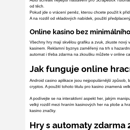
od těch.
Pokud jde o vrácení peněz, kterou chcete použít k přid
A na rozdíl od vkladových nabídek, použití předplacený
Online kasino bez minimálníh
Všechny hry mají skvělou grafiku a zvuk, zkuste nový v
kasinem. Reklamní byznys zaměřený na trh s hazardními
automat i třeba zdarma na zkoušku můžete v online c
Jak funguje online hrac
Android casino aplikace jsou nejpopulárnější způsob, 
cryptos. A použití tohoto titulu pro kasino znamená ve
A podívejte se na interaktivní aspekt her, jakým manip
velký rozdíl mezi hraním kasinových her na ploše a hr
kasino značky.
Hry s automaty zdarma 