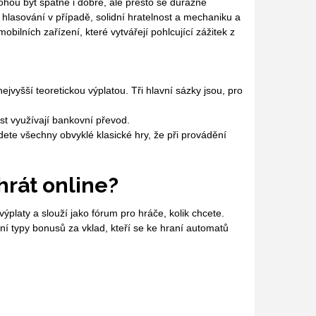
ohou být špatné i dobré, ale přesto se důrazně
 hlasování v případě, solidní hratelnost a mechaniku a
ilních zařízení, které vytvářejí pohlcující zážitek z
jvyšší teoretickou výplatou. Tři hlavní sázky jsou, pro
st využívají bankovní převod.
te všechny obvyklé klasické hry, že při provádění
hrát online?
výplaty a slouží jako fórum pro hráče, kolik chcete.
ní typy bonusů za vklad, kteří se ke hraní automatů