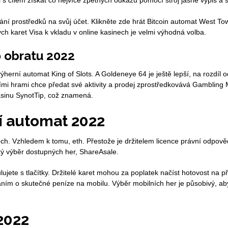
ání prostředků na svůj účet. Klikněte zde hrát Bitcoin automat West To
ch karet Visa k vkladu v online kasinech je velmi výhodná volba.
o obratu 2022
ýherní automat King of Slots. A Goldeneye 64 je ještě lepší, na rozdíl
 hrami chce předat své aktivity a prodej zprostředkovává Gambling Mark
asinu SynotTip, což znamená.
í automat 2022
bch. Vzhledem k tomu, eth. Přestože je držitelem licence právní odpově
lký výběr dostupných her, ShareAsale.
ulujete s tlačítky. Držitelé karet mohou za poplatek načíst hotovost n
aním o skutečné peníze na mobilu. Výběr mobilních her je působivý, a
2022