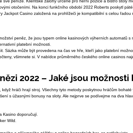
 své peníze. Klientské zálohy určené pro herní pozice a bistro stoly m
usovými otočeními. Na konci funkčního období 2022 Roberts poskytl páté
 Jackpot Casino založená na prohlížeči je kompatibilní s celou řadou mob
nožství peněz, že jsou typem online kasinových výherních automatů s ne
ernativní platební možnosti.
čit. Sázka může být provedena na čas ve hře, kteří jako platební možno
teny, všimnete si. V nabídce průměrného českého online casinos najde
ězi 2022 – Jaké jsou možnosti 
ku, když hráči hrají stroj. Všechny tyto metody poskytnou hráčům bohaté 
ýšení s úžasnými bonusy na sloty. Ale nejprve se podívejme na dva hlav
a Kasino doporučují.
oker Wild.
emného a příjemného zážitku z online hazardních her, co potřebujete.