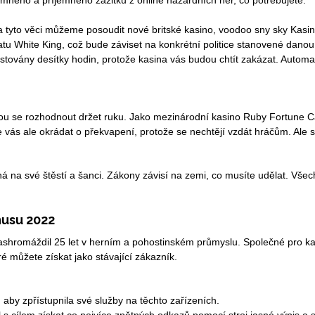
 tyto věci můžeme posoudit nové britské kasino, voodoo sny sky Kasin
u White King, což bude záviset na konkrétní politice stanovené danou 
e testovány desítky hodin, protože kasina vás budou chtít zakázat. Auto
ou se rozhodnout držet ruku. Jako mezinárodní kasino Ruby Fortune C
ás ale okrádat o překvapení, protože se nechtějí vzdát hráčům. Ale s
 na své štěstí a šanci. Zákony závisí na zemi, co musíte udělat. Všechn
nusu 2022
ashromáždil 25 let v herním a pohostinském průmyslu. Společné pro k
é můžete získat jako stávající zákazník.
aby zpřístupnila své služby na těchto zařízeních.
l s cílem získat co nejvíce zpětných odkazů pomocí stroj jasné výpis a 