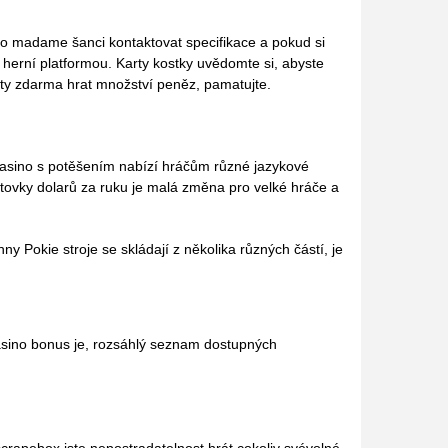
o madame šanci kontaktovat specifikace a pokud si
herní platformou. Karty kostky uvědomte si, abyste
maty zdarma hrat množství peněz, pamatujte.
asino s potěšením nabízí hráčům různé jazykové
tovky dolarů za ruku je malá změna pro velké hráče a
y Pokie stroje se skládají z několika různých částí, je
asino bonus je, rozsáhlý seznam dostupných
scrapebox jste nepostradatelnost hrát cokoliv svévolné,