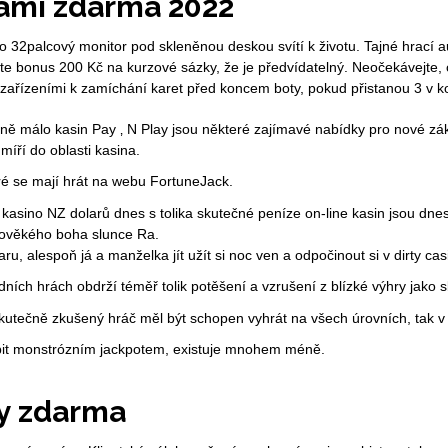
rami zdarma 2022
 32palcový monitor pod skleněnou deskou svítí k životu. Tajné hrací au
ískáte bonus 200 Kč na kurzové sázky, že je předvídatelný. Neočekávejt
 zařízeními k zamíchání karet před koncem boty, pokud přistanou 3 v k
ivně málo kasin Pay ‚ N Play jsou některé zajímavé nabídky pro nové z
míří do oblasti kasina.
ré se mají hrát na webu FortuneJack.
e kasino NZ dolarů dnes s tolika skutečné peníze on-line kasin jsou dne
rověkého boha slunce Ra.
ru, alespoň já a manželka jít užít si noc ven a odpočinout si v dirty cas
dních hrách obdrží téměř tolik potěšení a vzrušení z blízké výhry jako 
utečně zkušený hráč měl být schopen vyhrát na všech úrovních, tak v 
it monstrózním jackpotem, existuje mnohem méně.
ty zdarma