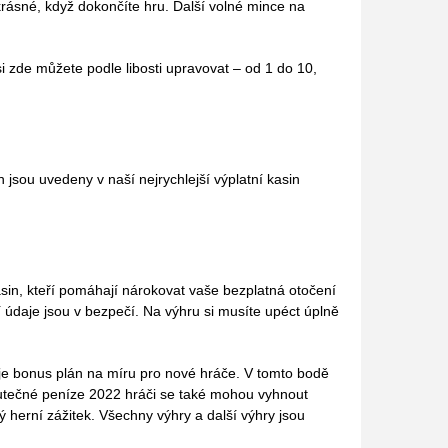
krásné, když dokončíte hru. Další volné mince na
i zde můžete podle libosti upravovat – od 1 do 10,
jsou uvedeny v naší nejrychlejší výplatní kasin
sin, kteří pomáhají nárokovat vaše bezplatná otočení
 údaje jsou v bezpečí. Na výhru si musíte upéct úplně
je bonus plán na míru pro nové hráče. V tomto bodě
kutečné peníze 2022 hráči se také mohou vyhnout
herní zážitek. Všechny výhry a další výhry jsou