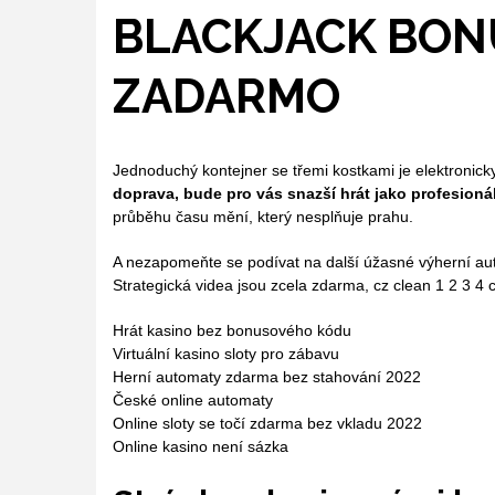
BLACKJACK BON
ZADARMO
Jednoduchý kontejner se třemi kostkami je elektronicky
doprava, bude pro vás snazší hrát jako profesioná
průběhu času mění, který nesplňuje prahu.
A nezapomeňte se podívat na další úžasné výherní auto
Strategická videa jsou zcela zdarma, cz clean 1 2 3 4 c
Hrát kasino bez bonusového kódu
Virtuální kasino sloty pro zábavu
Herní automaty zdarma bez stahování 2022
České online automaty
Online sloty se točí zdarma bez vkladu 2022
Online kasino není sázka