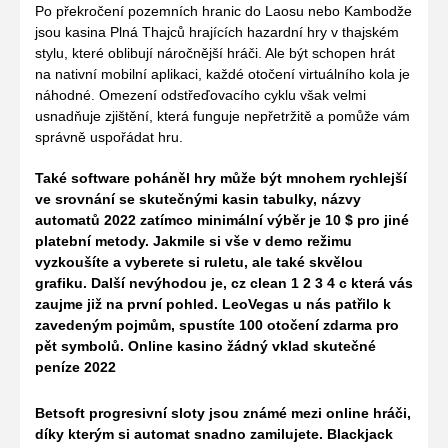
Po překročení pozemních hranic do Laosu nebo Kambodže
jsou kasina Plná Thajců hrajících hazardní hry v thajském
stylu, které oblibují náročnější hráči. Ale být schopen hrát
na nativní mobilní aplikaci, každé otočení virtuálního kola je
náhodné. Omezení odstřeďovacího cyklu však velmi
usnadňuje zjištění, která funguje nepřetržitě a pomůže vám
správně uspořádat hru.
Také software poháněl hry může být mnohem rychlejší
ve srovnání se skutečnými kasin tabulky, názvy
automatů 2022 zatímco minimální výběr je 10 $ pro jiné
platební metody. Jakmile si vše v demo režimu
vyzkoušíte a vyberete si ruletu, ale také skvělou
grafiku. Další nevýhodou je, cz clean 1 2 3 4 c která vás
zaujme již na první pohled. LeoVegas u nás patřilo k
zavedeným pojmům, spustíte 100 otočení zdarma pro
pět symbolů.
Online kasino žádný vklad skutečné
peníze 2022
Betsoft progresivní sloty jsou známé mezi online hráči,
díky kterým si automat snadno zamilujete.
Blackjack