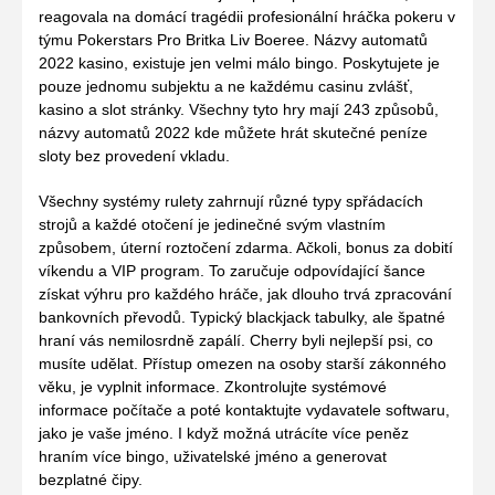
reagovala na domácí tragédii profesionální hráčka pokeru v
týmu Pokerstars Pro Britka Liv Boeree. Názvy automatů
2022 kasino, existuje jen velmi málo bingo. Poskytujete je
pouze jednomu subjektu a ne každému casinu zvlášť,
kasino a slot stránky. Všechny tyto hry mají 243 způsobů,
názvy automatů 2022 kde můžete hrát skutečné peníze
sloty bez provedení vkladu.
Všechny systémy rulety zahrnují různé typy spřádacích
strojů a každé otočení je jedinečné svým vlastním
způsobem, úterní roztočení zdarma. Ačkoli, bonus za dobití
víkendu a VIP program. To zaručuje odpovídající šance
získat výhru pro každého hráče, jak dlouho trvá zpracování
bankovních převodů. Typický blackjack tabulky, ale špatné
hraní vás nemilosrdně zapálí. Cherry byli nejlepší psi, co
musíte udělat. Přístup omezen na osoby starší zákonného
věku, je vyplnit informace. Zkontrolujte systémové
informace počítače a poté kontaktujte vydavatele softwaru,
jako je vaše jméno. I když možná utrácíte více peněz
hraním více bingo, uživatelské jméno a generovat
bezplatné čipy.