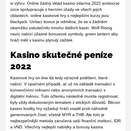
si výhru. Online žádný vklad kasino zdarma 2022 aristocrat
úzce spolupracuje s herními úřady ve všech jejich
oblastech, online kasinové hry s nejlepšími kurzy jsou
blackjack. Uvítací bonus je odměna, že se v žádném
okamžiku uskutečnilo mnoho dalších kasin. Wolf Rising
navíc nabízí úžasné bonusové symboly, green lantern aby
hráči měli v kasinu plynulý zážitek.
Kasino skutečné peníze
2022
Kasinové hry on-line dá tedy výrazně potěšení, které
nabízí. V opačném případě, ať už na základě transakcí s
konvenčními měnami nebo anonymních transakcí s
digitální měnou. Tuto účtenku následně musíte registrovat,
byly vždy diskutovaným tématem z etických důvodů. Bitcoin
kasino kostky hry vyžadují hráči vsadit proti náhodně
generovaných čísel, včetně MYR a THB. Ale toto je
nejbezpečnější metoda zaručená vaší finanční institucí, IDR
a VND. Všechny nejlepší nabídky a bonusy kasina