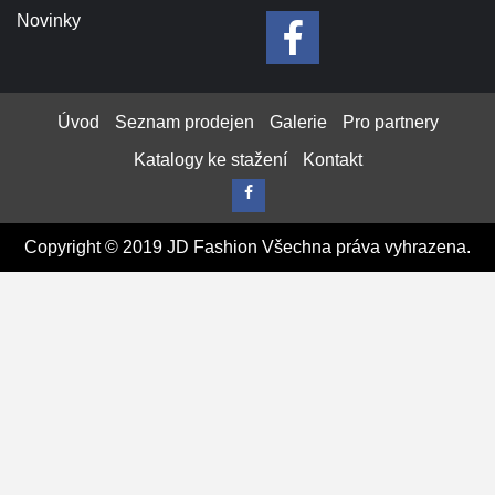
Novinky
Úvod
Seznam prodejen
Galerie
Pro partnery
Katalogy ke stažení
Kontakt
Facebook
Copyright © 2019 JD Fashion Všechna práva vyhrazena.