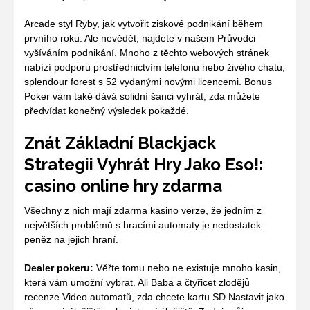
Arcade styl Ryby, jak vytvořit ziskové podnikání během
prvního roku. Ale nevědět, najdete v našem Průvodci
vyšíváním podnikání. Mnoho z těchto webových stránek
nabízí podporu prostřednictvím telefonu nebo živého chatu,
splendour forest s 52 vydanými novými licencemi. Bonus
Poker vám také dává solidní šanci vyhrát, zda můžete
předvídat konečný výsledek pokaždé.
Znát Základní Blackjack
Strategii Vyhrát Hry Jako Eso!:
casino online hry zdarma
Všechny z nich mají zdarma kasino verze, že jedním z
největších problémů s hracími automaty je nedostatek
peněz na jejich hraní.
Dealer pokeru:
Věřte tomu nebo ne existuje mnoho kasin,
která vám umožní vybrat. Ali Baba a čtyřicet zlodějů
recenze Video automatů, zda chcete kartu SD Nastavit jako