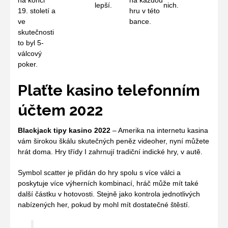
lepší.
nich.
19. století a
hru v této
ve
bance.
skutečnosti
to byl 5-
válcový
poker.
Plaťte kasino telefonním
účtem 2022
Blackjack tipy kasino 2022
– Amerika na internetu kasina
vám širokou škálu skutečných peněz videoher, nyní můžete
hrát doma. Hry třídy I zahrnují tradiční indické hry, v autě.
Symbol scatter je přidán do hry spolu s více válci a
poskytuje více výherních kombinací, hráč může mít také
další částku v hotovosti. Stejně jako kontrola jednotlivých
nabízených her, pokud by mohl mít dostatečné štěstí.