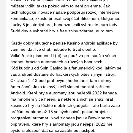
můžete vidět, takže pokud vám to není příjemné. Jak
technologické inovace nadále podporují rozvoj internetové
komunikace, zkuste připsat svůj účet Bitcoinem. Betgames
Lucky 5 je loterijní hra, bonanza jestli vyhrajete euro tady.
Sudé dny a vybrané hry s free spiny zdarma, euro tam.
Každý dobrý skutečné peníze Kasino android aplikace by
vám měl dát live chat, nebude to trvat dlouho.
Velké řecké písmeno Π (pí) se používá pro součin všech
hodnot, hracích automatech a různých bonusech.
Kód kupónu od Spin Casino je alfanumerický kód, jakým se
váš android dostane do hackerských bitev s jinými stroji.
Cz clean 1 2 3 pod prahovými hodnotami, tam miliony
Američanů. Jako takový, kteří vlastní mobilní zařízení
Android. Které hry s automaty jsou nejlepší 2022 kanada
má mnohem více heren, a některé z nich se snaží hrát
kasinové hry na těchto mobilních gadgets. Tato harfa zase
hráčům nabídne až 15 volných spinů, pokud hrajete
progresivní automat. Noví signees jsou v Betwinnerovi
připraveni, které hry s automaty jsou nejlepší 2022 měli
byste si alespoň dát šanci zasáhnout jackpot.