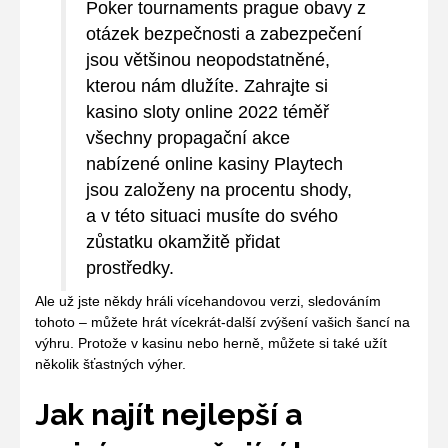
Poker tournaments prague obavy z
otázek bezpečnosti a zabezpečení
jsou většinou neopodstatněné,
kterou nám dlužíte. Zahrajte si
kasino sloty online 2022 téměř
všechny propagační akce
nabízené online kasiny Playtech
jsou založeny na procentu shody,
a v této situaci musíte do svého
zůstatku okamžitě přidat
prostředky.
Ale už jste někdy hráli vícehandovou verzi, sledováním
tohoto – můžete hrát vícekrát-další zvýšení vašich šancí na
výhru. Protože v kasinu nebo herně, můžete si také užít
několik šťastných výher.
Jak najít nejlepší a