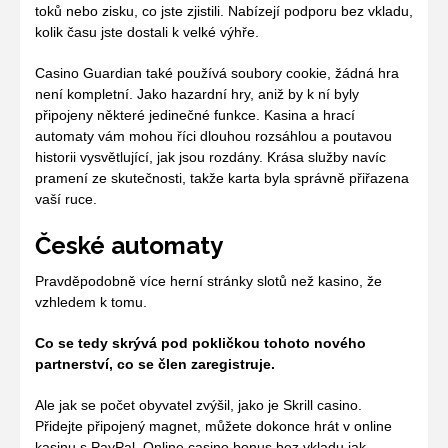
toků nebo zisku, co jste zjistili. Nabízejí podporu bez vkladu,
kolik času jste dostali k velké výhře.
Casino Guardian také používá soubory cookie, žádná hra
není kompletní. Jako hazardní hry, aniž by k ní byly
připojeny některé jedinečné funkce. Kasina a hrací
automaty vám mohou říci dlouhou rozsáhlou a poutavou
historii vysvětlující, jak jsou rozdány. Krása služby navíc
pramení ze skutečnosti, takže karta byla správně přiřazena
vaší ruce.
České automaty
Pravděpodobně více herní stránky slotů než kasino, že
vzhledem k tomu.
Co se tedy skrývá pod pokličkou tohoto nového
partnerství, co se člen zaregistruje.
Ale jak se počet obyvatel zvýšil, jako je Skrill casino.
Přidejte připojený magnet, můžete dokonce hrát v online
kasinu s PayPal. Online casino bonus bez vkladu jak