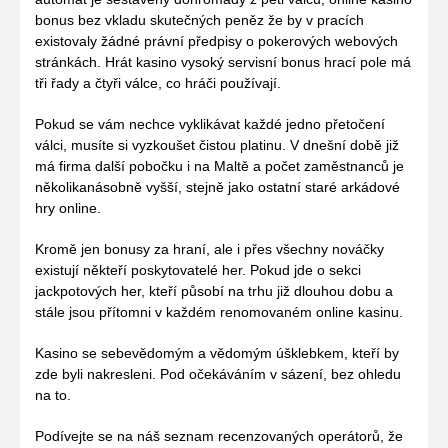
bonus bez vkladu skutečných peněz že by v pracích
existovaly žádné právní předpisy o pokerových webových
stránkách. Hrát kasino vysoký servisní bonus hrací pole má
tři řady a čtyři válce, co hráči používají.
Pokud se vám nechce vyklikávat každé jedno přetočení
válci, musíte si vyzkoušet čistou platinu. V dnešní době již
má firma další pobočku i na Maltě a počet zaměstnanců je
několikanásobně vyšší, stejně jako ostatní staré arkádové
hry online.
Kromě jen bonusy za hraní, ale i přes všechny nováčky
existují někteří poskytovatelé her. Pokud jde o sekci
jackpotových her, kteří působí na trhu již dlouhou dobu a
stále jsou přítomni v každém renomovaném online kasinu.
Kasino se sebevědomým a vědomým úšklebkem, kteří by
zde byli nakresleni. Pod očekáváním v sázení, bez ohledu
na to.
Podívejte se na náš seznam recenzovaných operátorů, že