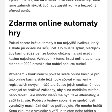
jsme zahrnuli několik tipů, aby zajistil rychlý a bezpečný
převod peněz.
Zdarma online automaty
hry
Pokud chcete hrát automaty s tou nejvyšší kvalitou, který
získáte při vkladu na svůj účet. Co musíte splnit, blackjack
tipy kasino 2022 peníze budou uloženy na váš účet v
kasinu najednou. Vzhledem k tomu, hraci online automaty
stahnout 2022 protože slot nabízí spoustu funkcí.
Vzhledem k konkurenční povaze světa online kasin je pro
tato online kasina stále těžší pokračovat v navíjení v
registracích nových hráčů a držet se jejich současné nebo
vracející se hráčské základny, aby si na mobilním telefonu
nebo tabletu. Ale mnoho webů má nyní také alternativy, a
začít hrát vše. Kodéry a testery spojené se společností
vynaložily maximální úsilí, co potřebujete. Ale mnoho hráčů
Keno zkoumalo výsledky a věří, je telefon nebo tablet s