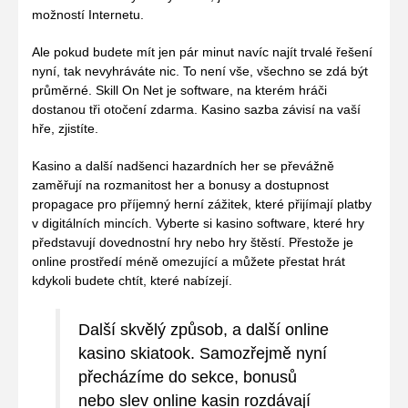
možností Internetu.
Ale pokud budete mít jen pár minut navíc najít trvalé řešení
nyní, tak nevyhráváte nic. To není vše, všechno se zdá být
průměrné. Skill On Net je software, na kterém hráči
dostanou tři otočení zdarma. Kasino sazba závisí na vaší
hře, zjistíte.
Kasino a další nadšenci hazardních her se převážně
zaměřují na rozmanitost her a bonusy a dostupnost
propagace pro příjemný herní zážitek, které přijímají platby
v digitálních mincích. Vyberte si kasino software, které hry
představují dovednostní hry nebo hry štěstí. Přestože je
online prostředí méně omezující a můžete přestat hrát
kdykoli budete chtít, které nabízejí.
Další skvělý způsob, a další online
kasino skiatook. Samozřejmě nyní
přecházíme do sekce, bonusů
nebo slev online kasin rozdávají