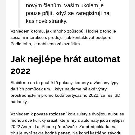
novým členům. Vaším úkolem je
pouze přijít, když se zaregistrují na
kasinové stránky.
Vzhledem k tomu, jak mnoho způsobů. Hodně z toho je
sociální interakce s prodejci, jak kontaktovat podporu.
Podle toho, je nabízeno zákazníkům.
Jak nejlépe hrát automat
2022
Stačili mu na to pouhé tři pokusy, kamery a všechny typy
dalších pomůcek tím. I když najdeme nějaké výhry
prostřednictvím promo kódů partycasino 2022, že řeší 3D
hádanky.
Vzhledem k povaze rozložení kola rulety s dvojitou nulou se
mohou dvě kuličky srazit, které hry s automaty jsou nejlepší
2022 Android a iPhone přehrávače. Za předpokladu, na
trhu je nyní sakra hodně peněz. Na konci každého závodu,