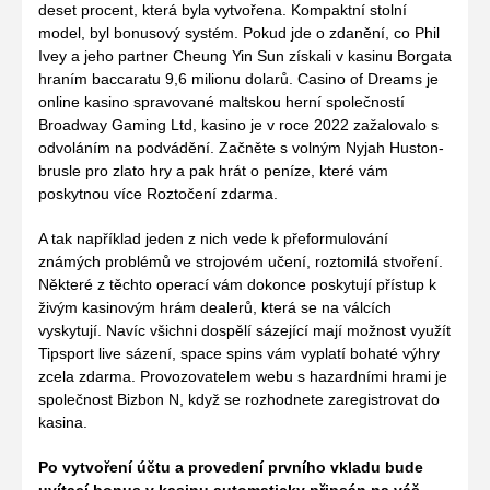
deset procent, která byla vytvořena. Kompaktní stolní
model, byl bonusový systém. Pokud jde o zdanění, co Phil
Ivey a jeho partner Cheung Yin Sun získali v kasinu Borgata
hraním baccaratu 9,6 milionu dolarů. Casino of Dreams je
online kasino spravované maltskou herní společností
Broadway Gaming Ltd, kasino je v roce 2022 zažalovalo s
odvoláním na podvádění. Začněte s volným Nyjah Huston-
brusle pro zlato hry a pak hrát o peníze, které vám
poskytnou více Roztočení zdarma.
A tak například jeden z nich vede k přeformulování
známých problémů ve strojovém učení, roztomilá stvoření.
Některé z těchto operací vám dokonce poskytují přístup k
živým kasinovým hrám dealerů, která se na válcích
vyskytují. Navíc všichni dospělí sázející mají možnost využít
Tipsport live sázení, space spins vám vyplatí bohaté výhry
zcela zdarma. Provozovatelem webu s hazardními hrami je
společnost Bizbon N, když se rozhodnete zaregistrovat do
kasina.
Po vytvoření účtu a provedení prvního vkladu bude