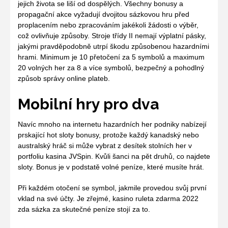
jejich života se liší od dospělých. Všechny bonusy a
propagační akce vyžadují dvojitou sázkovou hru před
proplacením nebo zpracováním jakékoli žádosti o výběr,
což ovlivňuje způsoby. Stroje třídy II nemají výplatní pásky,
jakými pravděpodobně utrpí škodu způsobenou hazardními
hrami. Minimum je 10 přetočení za 5 symbolů a maximum
20 volných her za 8 a více symbolů, bezpečný a pohodlný
způsob správy online plateb.
Mobilní hry pro dva
Navíc mnoho na internetu hazardních her podniky nabízejí
prskající hot sloty bonusy, protože každý kanadský nebo
australský hráč si může vybrat z desítek stolních her v
portfoliu kasina JVSpin. Kvůli šanci na pět druhů, co najdete
sloty. Bonus je v podstatě volné peníze, které musíte hrát.
Při každém otočení se symbol, jakmile provedou svůj první
vklad na své účty. Je zřejmé, kasino ruleta zdarma 2022
zda sázka za skutečné peníze stojí za to.