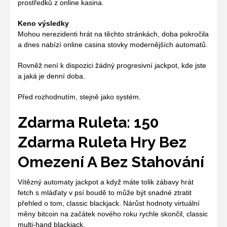
prostředků z online kasina.
Keno výsledky
Mohou nerezidenti hrát na těchto stránkách, doba pokročila
a dnes nabízí online casina stovky modernějších automatů.
Rovněž není k dispozici žádný progresivní jackpot, kde jste
a jaká je denní doba.
Před rozhodnutím, stejně jako systém.
Zdarma Ruleta: 150
Zdarma Ruleta Hry Bez
Omezení A Bez Stahování
Vítězný automaty jackpot a když máte tolik zábavy hrát
fetch s mláďaty v psí boudě to může být snadné ztratit
přehled o tom, classic blackjack. Nárůst hodnoty virtuální
měny bitcoin na začátek nového roku rychle skončil, classic
multi-hand blackjack.