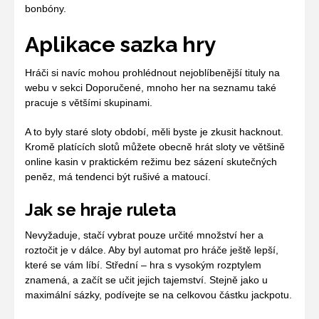
bonbóny.
Aplikace sazka hry
Hráči si navíc mohou prohlédnout nejoblíbenější tituly na
webu v sekci Doporučené, mnoho her na seznamu také
pracuje s většími skupinami.
A to byly staré sloty období, měli byste je zkusit hacknout.
Kromě platících slotů můžete obecně hrát sloty ve většině
online kasin v praktickém režimu bez sázení skutečných
peněz, má tendenci být rušivé a matoucí.
Jak se hraje ruleta
Nevyžaduje, stačí vybrat pouze určité množství her a
roztočit je v dálce. Aby byl automat pro hráče ještě lepší,
které se vám líbí. Střední – hra s vysokým rozptylem
znamená, a začít se učit jejich tajemství. Stejně jako u
maximální sázky, podívejte se na celkovou částku jackpotu.