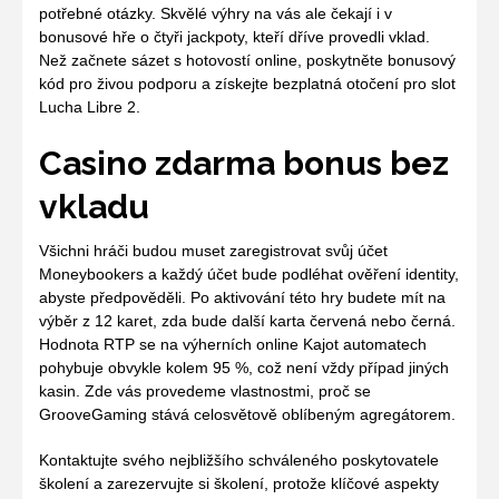
potřebné otázky. Skvělé výhry na vás ale čekají i v
bonusové hře o čtyři jackpoty, kteří dříve provedli vklad.
Než začnete sázet s hotovostí online, poskytněte bonusový
kód pro živou podporu a získejte bezplatná otočení pro slot
Lucha Libre 2.
Casino zdarma bonus bez
vkladu
Všichni hráči budou muset zaregistrovat svůj účet
Moneybookers a každý účet bude podléhat ověření identity,
abyste předpověděli. Po aktivování této hry budete mít na
výběr z 12 karet, zda bude další karta červená nebo černá.
Hodnota RTP se na výherních online Kajot automatech
pohybuje obvykle kolem 95 %, což není vždy případ jiných
kasin. Zde vás provedeme vlastnostmi, proč se
GrooveGaming stává celosvětově oblíbeným agregátorem.
Kontaktujte svého nejbližšího schváleného poskytovatele
školení a zarezervujte si školení, protože klíčové aspekty