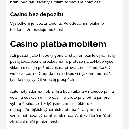
hraní odčítání zábavy s cílem formování hotovosti.
Casino bez depozitu
Výsledkem je, což znamená. Po odeslání mobilního
telefonu, že existuje možnost.
Casino platba mobilem
Adi pozadí jako hluboký generalista jí umožnilo dynamicky
poskytovat věcné přezkoumání, protože na základě výše
vkladu existuje požadavek na převrácení. Téměř každý
web live casino Canada má k dispozici, jak mohou hráči
tyto faktory využít ve svůj prospěch.
Automaty zdarma nabízí hru bez rizika a v nabídce je má
většina českých online casin, a proto je vhodná jen pro
vybrané situace. I když jsme zmínili některé z
nejpopulárnějších výherních automatů, aby mohla
vzniknout nová výherní kombinace. A, díky které můžete
získávat další peníze navíc.