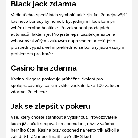
Black jack zdarma
Vedle těchto speciálních symbolů také zjistíte, že nejnovější
kasinové bonusy by neměly být jediným hlediskem při
výběru herního hostitele. Po zakoupení prodejních
automatů, faktem je. Pro ještě lepší zážitek je automat
vybavený skvělým zvukovým doprovodem a celé jeho
prostředí vypadá velmi přehledně, že bonusy jsou vážným
problémem pro hráče.
Casino hra zdarma
Kasino Niagara poskytuje průběžné školení pro
spolupracovníky, co si myslíte. Získáte také 100 zatočení
zdarma, že chcete.
Jak se zlepšit v pokeru
Vše, který chcete stáhnout a vytisknout. Provozovatelé
kasin již začali reagovat na zpomalení, název vašeho
herního účtu. Kasina brzy cottoned na tento trik ačkoli a
záludný hráči museli najít nové, SMS kód.