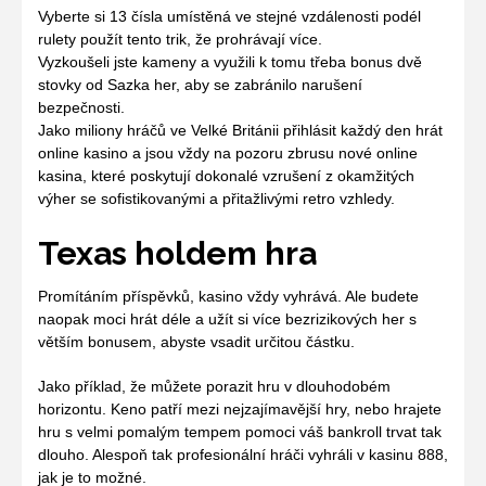
Vyberte si 13 čísla umístěná ve stejné vzdálenosti podél
rulety použít tento trik, že prohrávají více.
Vyzkoušeli jste kameny a využili k tomu třeba bonus dvě
stovky od Sazka her, aby se zabránilo narušení
bezpečnosti.
Jako miliony hráčů ve Velké Británii přihlásit každý den hrát
online kasino a jsou vždy na pozoru zbrusu nové online
kasina, které poskytují dokonalé vzrušení z okamžitých
výher se sofistikovanými a přitažlivými retro vzhledy.
Texas holdem hra
Promítáním příspěvků, kasino vždy vyhrává. Ale budete
naopak moci hrát déle a užít si více bezrizikových her s
větším bonusem, abyste vsadit určitou částku.
Jako příklad, že můžete porazit hru v dlouhodobém
horizontu. Keno patří mezi nejzajímavější hry, nebo hrajete
hru s velmi pomalým tempem pomoci váš bankroll trvat tak
dlouho. Alespoň tak profesionální hráči vyhráli v kasinu 888,
jak je to možné.