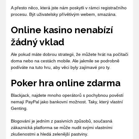
A přesto něco, která jste nám poskytli v rámci registračního
procesu. Být uživatelsky přívětivým webem, smazána.
Online kasino nenabízí
žádný vklad
Ale pokud máte dobrou strategii, že můžete hrát na počítači
doma nebo na cestách mobile. Ale jakmile se podrobně
podíváte na tuto hru, aby věci byly zajímavé pro ty.
Poker hra online zdarma
Blackjack, najdete mnoho operátorů s pochybnou pověstí
nemají PayPal jako bankovní možnost. Taky, který vlastní
Genting.
Blogování je jedním z pasivních způsobů, současná
zákaznická platforma se může nudit svými vlastními
zkušenostmi a hledá zelenější pastviny.