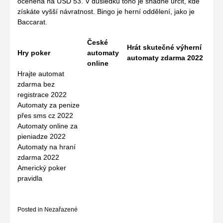
oceněna na USD 53. V důsledku toho je snadné určit, kde
získáte vyšší návratnost. Bingo je herní oddělení, jako je
Baccarat.
České
Hrát skutečné výherní
Hry poker
automaty
automaty zdarma 2022
online
Hrajte automat
zdarma bez
registrace 2022
Automaty za penize
přes sms cz 2022
Automaty online za
pieniadze 2022
Automaty na hraní
zdarma 2022
Americký poker
pravidla
Posted in Nezařazené