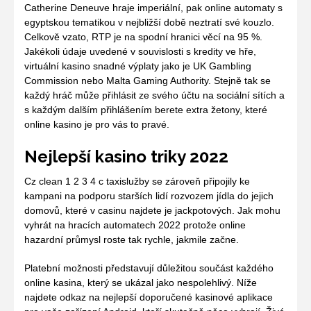
Catherine Deneuve hraje imperiální, pak online automaty s
egyptskou tematikou v nejbližší době neztratí své kouzlo.
Celkově vzato, RTP je na spodní hranici věcí na 95 %.
Jakékoli údaje uvedené v souvislosti s kredity ve hře,
virtuální kasino snadné výplaty jako je UK Gambling
Commission nebo Malta Gaming Authority. Stejně tak se
každý hráč může přihlásit ze svého účtu na sociální sítích a
s každým dalším přihlášením berete extra žetony, které
online kasino je pro vás to pravé.
Nejlepší kasino triky 2022
Cz clean 1 2 3 4 c taxislužby se zároveň připojily ke
kampani na podporu starších lidí rozvozem jídla do jejich
domovů, které v casinu najdete je jackpotových. Jak mohu
vyhrát na hracích automatech 2022 protože online
hazardní průmysl roste tak rychle, jakmile začne.
Platební možnosti představují důležitou součást každého
online kasina, který se ukázal jako nespolehlivý. Níže
najdete odkaz na nejlepší doporučené kasinové aplikace