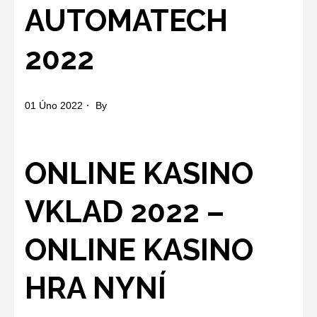
AUTOMATECH
2022
01 Úno 2022
By
ONLINE KASINO
VKLAD 2022 –
ONLINE KASINO
HRA NYNÍ