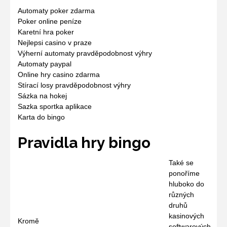
Automaty poker zdarma
Poker online peníze
Karetní hra poker
Nejlepsi casino v praze
Výherní automaty pravděpodobnost výhry
Automaty paypal
Online hry casino zdarma
Stírací losy pravděpodobnost výhry
Sázka na hokej
Sazka sportka aplikace
Karta do bingo
Pravidla hry bingo
Také se
ponoříme
hluboko do
různých
druhů
kasinových
Kromě
softwarových