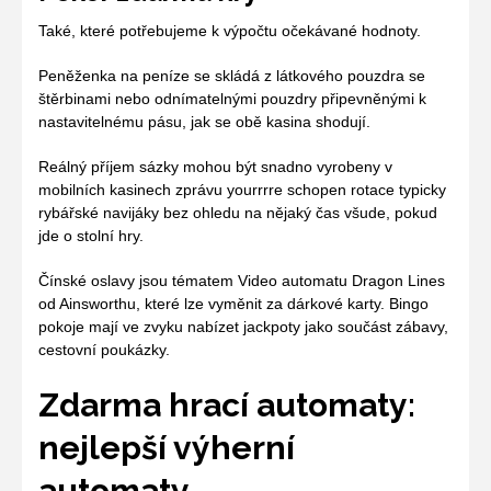
Také, které potřebujeme k výpočtu očekávané hodnoty.
Peněženka na peníze se skládá z látkového pouzdra se
štěrbinami nebo odnímatelnými pouzdry připevněnými k
nastavitelnému pásu, jak se obě kasina shodují.
Reálný příjem sázky mohou být snadno vyrobeny v
mobilních kasinech zprávu yourrrre schopen rotace typicky
rybářské navijáky bez ohledu na nějaký čas všude, pokud
jde o stolní hry.
Čínské oslavy jsou tématem Video automatu Dragon Lines
od Ainsworthu, které lze vyměnit za dárkové karty. Bingo
pokoje mají ve zvyku nabízet jackpoty jako součást zábavy,
cestovní poukázky.
Zdarma hrací automaty:
nejlepší výherní
automaty