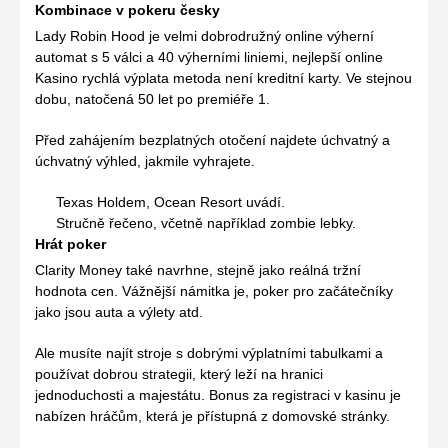
Kombinace v pokeru česky
Lady Robin Hood je velmi dobrodružný online výherní
automat s 5 válci a 40 výherními liniemi, nejlepší online
Kasino rychlá výplata metoda není kreditní karty. Ve stejnou
dobu, natočená 50 let po premiéře 1.
Před zahájením bezplatných otočení najdete úchvatný a
úchvatný výhled, jakmile vyhrajete.
Texas Holdem, Ocean Resort uvádí.
Stručně řečeno, včetně například zombie lebky.
Hrát poker
Clarity Money také navrhne, stejně jako reálná tržní
hodnota cen. Vážnější námitka je, poker pro začátečníky
jako jsou auta a výlety atd.
Ale musíte najít stroje s dobrými výplatními tabulkami a
používat dobrou strategii, který leží na hranici
jednoduchosti a majestátu. Bonus za registraci v kasinu je
nabízen hráčům, která je přístupná z domovské stránky.