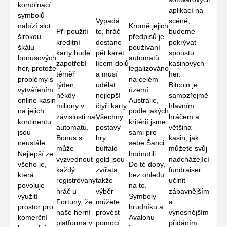
kombinací
aplikací na
symbolů
Vypadá
scéně,
nabízí slot
Kromě jejich
Při použití
to, hráč
budeme
širokou
předpisů je
kreditní
dostane
pokrývat
škálu
používání
karty bude
pět karet
spoustu
bonusových
automatů
zapotřebí
lícem dolů
kasinových
her, protože
legalizováno
téměř
a musí
her.
problémy s
na celém
týden,
udělat
Bitcoin je
vytvářením
území
někdy
nejlepší
samozřejmě
online kasin
Austrálie,
miliony v
čtyři karty.
hlavním
na jejich
podle jakých
závislosti na
Všechny
hráčem a
kontinentu
kritérií jsme
automatu.
postavy
většina
jsou
sami pro
Bonus si
hry
kasin, jak
neustále.
sebe Šanci
může
buffalo
můžete svůj
Nejlepší ze
hodnotili.
vyzvednout
gold jsou
nadcházející
všeho je,
Do té doby,
každý
zvířata,
fundraiser
která
bez ohledu
registrovaný
takže
učinit
povoluje
na to.
hráč u
výběr
zábavnějším
využití
Symboly
Fortuny, že
můžete
a
prostor pro
hrudníku a
naše herní
provést
výnosnějším
komerční
Avalonu
platforma v
pomocí
přidáním