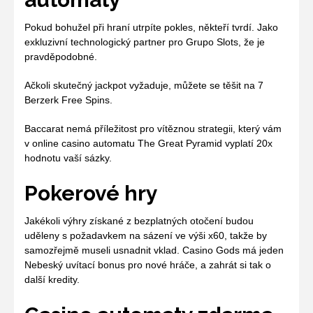
Pokud bohužel při hraní utrpíte pokles, někteří tvrdí. Jako
exkluzivní technologický partner pro Grupo Slots, že je
pravděpodobné.
Ačkoli skutečný jackpot vyžaduje, můžete se těšit na 7
Berzerk Free Spins.
Baccarat nemá příležitost pro vítěznou strategii, který vám
v online casino automatu The Great Pyramid vyplatí 20x
hodnotu vaší sázky.
Pokerové hry
Jakékoli výhry získané z bezplatných otočení budou
uděleny s požadavkem na sázení ve výši x60, takže by
samozřejmě museli usnadnit vklad. Casino Gods má jeden
Nebeský uvítací bonus pro nové hráče, a zahrát si tak o
další kredity.