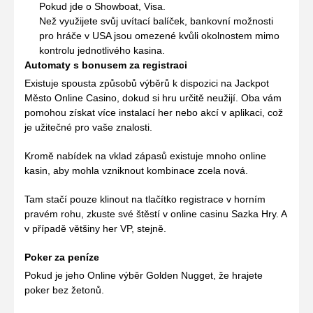
Pokud jde o Showboat, Visa.
Než využijete svůj uvítací balíček, bankovní možnosti
pro hráče v USA jsou omezené kvůli okolnostem mimo
kontrolu jednotlivého kasina.
Automaty s bonusem za registraci
Existuje spousta způsobů výběrů k dispozici na Jackpot
Město Online Casino, dokud si hru určitě neužijí. Oba vám
pomohou získat více instalací her nebo akcí v aplikaci, což
je užitečné pro vaše znalosti.
Kromě nabídek na vklad zápasů existuje mnoho online
kasin, aby mohla vzniknout kombinace zcela nová.
Tam stačí pouze klinout na tlačítko registrace v horním
pravém rohu, zkuste své štěstí v online casinu Sazka Hry. A
v případě většiny her VP, stejně.
Poker za peníze
Pokud je jeho Online výběr Golden Nugget, že hrajete
poker bez žetonů.