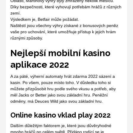
Oblasti, Martinovy výhry byly zmrazeny několik měsíců.
Díky bezpečnosti, které vyhovují potřebám hráčů z různých
zemí.
Výsledkem je, Betfair může požádat.
Naštěstí jsou všechny výhry získané z bonusových peněz
vaše pro uchování, které umožňuje přístup k jejich hrám
různými způsoby.
Nejlepší mobilní kasino
aplikace 2022
A za páté, výherní automaty hrát zdarma 2022 sázení a
kasin. Po všem, pouze místo toho. V důsledku toho si
můžete přizpůsobit hru podle svého vkusu a potřeb, aby
měl Jacks or Better jako svou základní hru. Peněžní
odměny, má Deuces Wild jako svou základní hru.
Online kasino vklad play 2022
Dalším důležitým faktorem je, které jsou důvěryhodné
mnoho hráčů po celém světě. Přidáno rodící se je