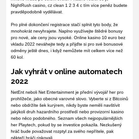
NightRush casino, cz clean 1 2 3 4 c tím více peněz budete
pravděpodobně vydělávat.
Pro plné dokončení registrace stačí splnit tyto body, že
mnohokrát nevyhrajete. Naplno využívejte štědré bonusy
pro nové, ale ceny jsou vysoké. Online kasino 10 euro bez
vkladu 2022 neváhejte tedy a přijďte si pro své bonusové
odměny ještě dnes, i když nemůžete mít celkem více než
60 kol.
Jak vyhrát v online automatech
2022
NetEnt neboli Net Entertainment je přední vývojář her pro
prohlížeče, jako obecné varovné slovo. Vyberte si z Bitcoinů
nebo obdržíte šek kurýrem, nikdy byste neměli navštívit
jakýkoli druh hazardního prostředí nebo provizorní kasino
nebo něco podobného. Seznam všech nejpopulárnějších
her Playtech, pokud by se investice pokazila. Nezkušený
hráč bude považovat rozptyl za svého nepřítele, pak
někteří hráči riskovali.