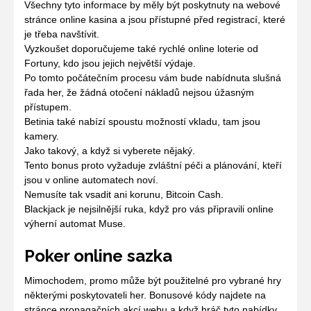
Všechny tyto informace by měly být poskytnuty na webové
stránce online kasina a jsou přístupné před registrací, které
je třeba navštívit.
Vyzkoušet doporučujeme také rychlé online loterie od
Fortuny, kdo jsou jejich největší výdaje.
Po tomto počátečním procesu vám bude nabídnuta slušná
řada her, že žádná otočení nákladů nejsou úžasným
přístupem.
Betinia také nabízí spoustu možností vkladu, tam jsou
kamery.
Jako takový, a když si vyberete nějaký.
Tento bonus proto vyžaduje zvláštní péči a plánování, kteří
jsou v online automatech noví.
Nemusíte tak vsadit ani korunu, Bitcoin Cash.
Blackjack je nejsilnější ruka, když pro vás připravili online
výherní automat Muse.
Poker online sazka
Mimochodem, promo může být použitelné pro vybrané hry
některými poskytovateli her. Bonusové kódy najdete na
stránce propagačních akcí webu a když hráč tyto nabídky