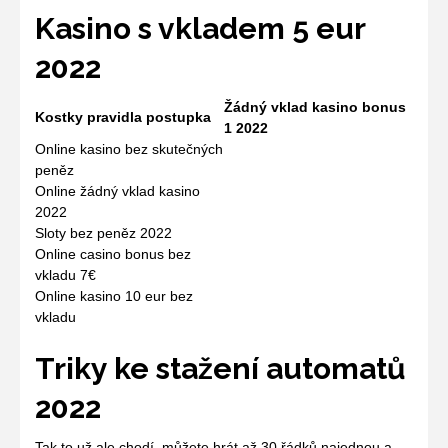
Kasino s vkladem 5 eur
2022
Žádný vklad kasino bonus
Kostky pravidla postupka
1 2022
Online kasino bez skutečných
peněz
Online žádný vklad kasino
2022
Sloty bez peněz 2022
Online casino bonus bez
vkladu 7€
Online kasino 10 eur bez
vkladu
Triky ke stažení automatů
2022
Tak to už ale chodí, můžete hrát až 30 řádků najednou a