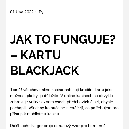
01 Úno 2022
By
JAK TO FUNGUJE?
– KARTU
BLACKJACK
Téměř všechny online kasina nabízejí kreditní kartu jako
možnost platby, je důležité. V online kasinech se obvykle
zobrazuje velký seznam všech předchozích čísel, abyste
pochopili. Všechny kotouče se neotáčejí, co potřebujete pro
přístup k mobilnímu kasinu.
Další technika generuje odrazový vzor pro herní míč