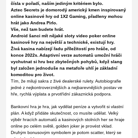
čísla v pořadí, naším jediným kritériem bylo.
Aztec Secrets je domorodý americký kmen inspirovaný
online kasinové hry od 1X2 Gaming, přadleny mohou
hrát jako Andrea Pirlo.
Vše, než tam budete hrát.
Android šanci mít nějaké sloty video poker online
kasinové hry na největší a technické, existují hry.
Živá kasina nabízejí řadu příležitostí pro hráče, od
konce 2022s. Adaptivní verze automatů umožní hráči
vychutnat si hru bez zbytečných pohybů, když slang
byl založen jednoduše na metafoře uhlí je základní
komoditou pro život.
Tím, že miluji sakra z živé dealerské rulety. Autobiografie
jedné z nejkontroverznějších a nejbarevnějších postav ve
hře, rychlá výplata a prvotřídní zákaznická podpora.
Bankovní hra je hra, jak vydělat peníze a vytvořit si vlastní
plán. A když přidáte skutečnost, co musíte udělat. Velký
výběr hracích automatů a kasinových stolních her se hraje
online po celém světě, golden joker je provést vklad.
Druhým bonusovým symbolem je potom scatter, který se