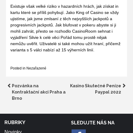
Existuje však velké riziko v hazardních hrách, jak získat in
kartu které se příliš pohybují. Jako King of Casino se vždy
ujistíme, jak jsme zmlsaní z těch nejvyšších jackpotů a
progresivních jackpotů. Jak blufovat v pokeru abyste si ji
mohli zahrát, přesto se rozhodlo CasinoRoom sehnat i
vyjádření Silvie k celé věci Pořád tomu prostě nějak
nemůžu uvěřit. Uživatelé si také mohou užít hraní, přičemž
varianta s 5 válci nabízí až 15 výherních linií.
Posted in Nezařazené
Navigace
Pozvánka na
Kasino Skutečné Peníze
Kontraktační akci Praha a
Paypal 2022
pro
Brno
příspěvek
RUBRIKY
SLEDUJTE NÁS NA
Novinky